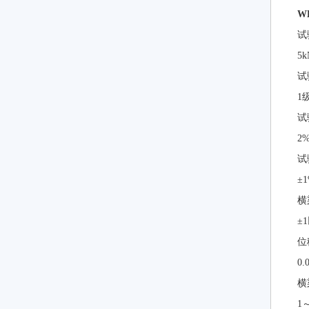
W
试
5k
试
1
试
2
试
±
横
±
位
0.
横
1～