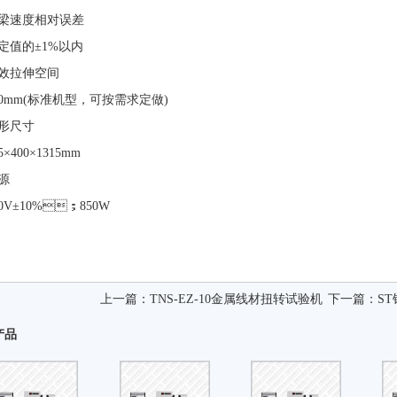
梁速度相对误差
定值的±1%以内
效拉伸空间
00mm(标准机型，可按需求定做)
形尺寸
5×400×1315mm
源
20V±10%；850W
上一篇：
TNS-EZ-10金属线材扭转试验机
下一篇：
S
产品