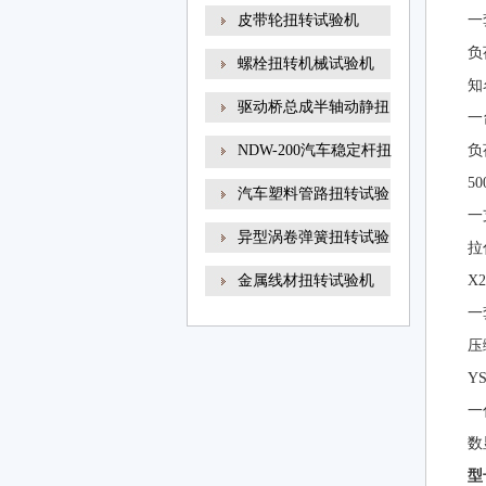
线材
皮带轮扭转试验机
一
负
螺栓扭转机械试验机
知
驱动桥总成半轴动静扭
一
NDW-200汽车稳定杆扭
负
转试
50
汽车塑料管路扭转试验
一
异型涡卷弹簧扭转试验
拉
金属线材扭转试验机
X2
一
压
YS
一
数
型