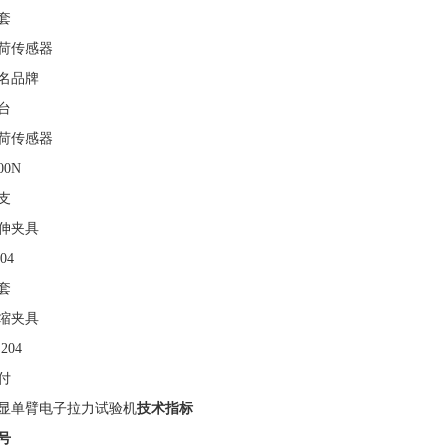
套
荷传感器
名品牌
台
荷传感器
00N
支
伸夹具
04
套
缩夹具
204
付
显单臂电子拉力试验机
技术指标
号