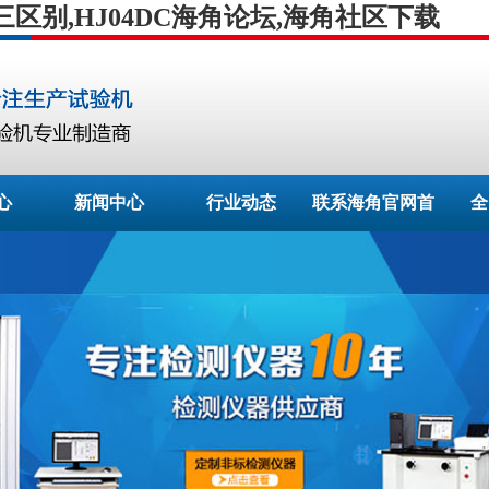
别,HJ04DC海角论坛,海角社区下载
心
新闻中心
行业动态
联系海角官网首
全
页登录入口