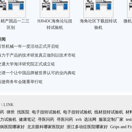
角精产国品一二三
HJ04DC海角论坛扭
海角社区下载扭转试
微机
区别
转试验机
验机
新闻
万世机械一年一度活动正式开启咗
致力于产品的技术研发真正做到以技术市咗
交通大学海洋研究院正式成立咗
光谱一个让中国品牌被世界认可的业内典咗
佰捷商务年会隆重举行咗
 LINK
药
律所
找医院
电子扭转试验机
电子扭转试验机
线材扭转试验机
材
力试验机
健康笔记
寻医问药
寻医问药
xvh
选法网
服装定制厂家
tes
病医院哪家好
北京眼科哪家医院好
浙江多动症医院哪家好
Grips and Fi