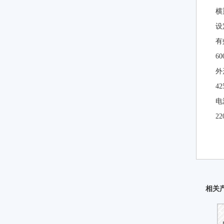
横
设
有
6
外
42
电
2
相关