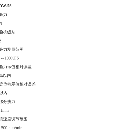
DW-
5S
验力
N
验机级别
级
验力测量范围
%～100%FS
验力示值相对误差
1%以内
梁位移示值相对误差
1以内
移分辨力
01mm
梁速度调节范围
500 mm/min