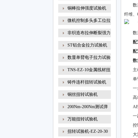
数
铜棒拉伸强度试验机
纤维
微机控制多头多工位拉
非织造布拉伸断裂强力
数
配
ST铝合金拉力试验机
配
数显单臂电子拉力试验
数
TNS-EZ-10金属线材扭
主
转试
单
铸件连杆扭转试验机
一
铜丝扭转试验机
高
200Nm-200Nm测试弹
A
簧扭转角
一
万能扭转试验机
控
扭转试验机-EZ-20-30
大