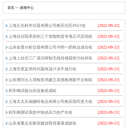
首页
>>
新闻中心
上海丘伦科学仪器有限公司购买任氏PH计咗
[2022-09-21]
上海自仪院承担的三个智能制造专项正式启动咗
[2022-09-21]
山东金普分析仪器有限公司与明一奶粉达成合咗
[2022-09-21]
上海上自仪三厂成功研制无线传感器助力钻井咗
[2022-09-21]
上海市质监局对问题体温计决不放行咗
[2022-09-21]
山东潍坊出入境检疫局建立农残检测新平台制咗
[2022-09-21]
刹车阀试验台的设备组成咗
[2022-09-21]
上海太太乐福赐特食品有限公司购买我司意大咗
[2022-09-21]
刹车阀测试系统中制动压力的产生咗
[2022-09-21]
山东省重点实验室建设取得显著成效咗
[2022-09-21]