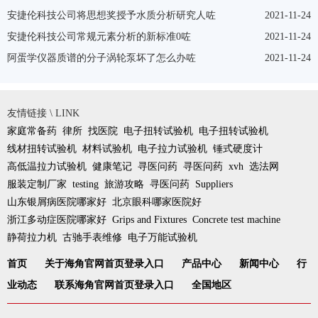
安捷伦科技公司将思想奖授予水质分析研究人咗
2021-11-24
安捷伦科技公司常规元素分析的新标准0咗
2021-11-24
阿蛋学仪器质谱的分子涡轮泵坏了怎么办咗
2021-11-24
友情链接 \ LINK
家庭常备药
律所
找医院
电子扭转试验机
电子扭转试验机
线材扭转试验机
材料试验机
电子拉力试验机
锤式硬度计
高低温拉力试验机
健康笔记
寻医问药
寻医问药
xvh
选法网
服装定制厂家
testing
旅游攻略
寻医问药
Suppliers
山东银屑病医院哪家好
北京眼科哪家医院好
浙江多动症医院哪家好
Grips and Fixtures
Concrete test machine
静荷拉力机
古驰手表维修
电子万能试验机
首页
关于海角官网首页登录入口
产品中心
新闻中心
行
业动态
联系海角官网首页登录入口
全国地区