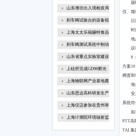
届
山东潍坊出入境检疫局
仪、
刹车阀试验台的设备组
日期
时间
上海太太乐福赐特食品
地
刹车阀测试系统中制动
议
山东省重点实验室建设
8
方案10
上硅所完成GD90辉光
稠度和氧
放电
上海物联网产业基地奠
海
山东思达高科研发生产
安
系统符合
上海仪迈参加在贵州举
如
上海计测院环境辐射监
PTT
TAL