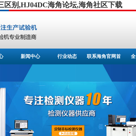
别,HJ04DC海角论坛,海角社区下载
心
新闻中心
行业动态
联系海角官网首
全
页登录入口