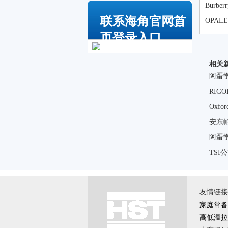
Burb
联系海角官网首
OPA
页登录入口
相关
阿蛋
RI
Oxfo
安东
阿蛋
TSI
友情链接 \
家庭常备
高低温拉