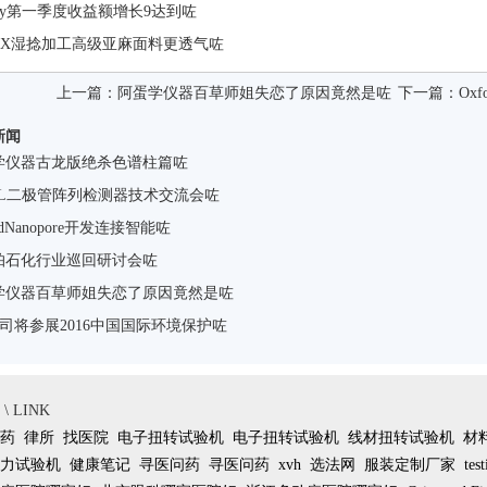
erry第一季度收益额增长9达到咗
LEX湿捻加工高级亚麻面料更透气咗
上一篇：
阿蛋学仪器百草师姐失恋了原因竟然是咗
下一篇：
Ox
新闻
学仪器古龙版绝杀色谱柱篇咗
GOL二极管阵列检测器技术交流会咗
rdNanopore开发连接智能咗
帕石化行业巡回研讨会咗
学仪器百草师姐失恋了原因竟然是咗
公司将参展2016中国国际环境保护咗
 LINK
药
律所
找医院
电子扭转试验机
电子扭转试验机
线材扭转试验机
材
力试验机
健康笔记
寻医问药
寻医问药
xvh
选法网
服装定制厂家
tes