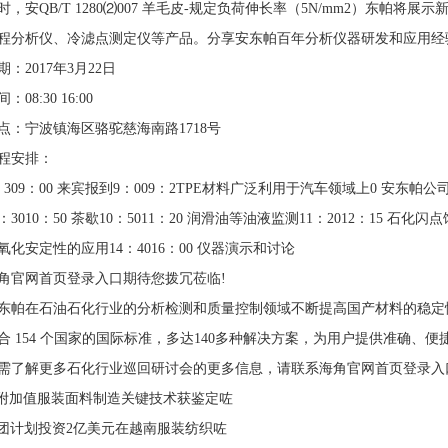
时，安QB/T 1280⑵007 羊毛皮-规定负荷伸长率（5N/mm2）东帕将展示
馏程分析仪、冷滤点测定仪等产品。分享安东帕百年分析仪器研发和应用经验
：2017年3月22日
：08:30 16:00
点：宁波镇海区骆驼慈海南路1718号
程安排：
：309：00 来宾报到9：009：2TPE材料广泛利用于汽车领域上0 安东帕公司
：3010：50 茶歇10：5011：20 润滑油等油液监测11：2012：15 石化闪点馏
化安定性的应用14：4016：00 仪器演示和讨论
角官网首页登录入口期待您拨冗莅临!
东帕在石油石化行业的分析检测和质量控制领域不断提高国产材料的稳定性
 154 个国家的国际标准，多达140多种解决方案，为用户提供准确、便捷
需了解更多石化行业巡回研讨会的更多信息，请联系海角官网首页登录入口
高附加值服装面料制造关键技术获鉴定咗
集团计划投资2亿美元在越南服装纺织咗