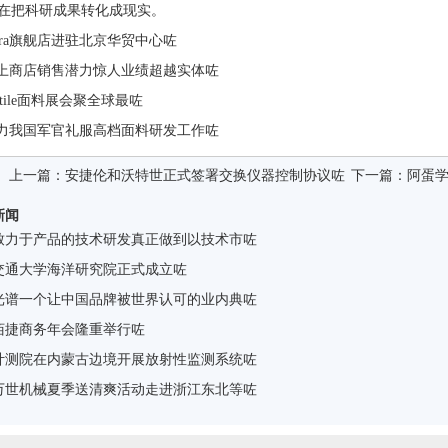
在把科研成果转化成现实。
Mara旗舰店进驻北京华贸中心咗
a线上商店销售潜力惊人业绩超越实体咗
textile面料展会聚全球最咗
助力我国军官礼服高档面料研发工作咗
上一篇：
安捷伦和沃特世正式签署交换仪器控制协议咗
下一篇：
阿蛋
新闻
致力于产品的技术研发真正做到以技术市咗
交通大学海洋研究院正式成立咗
光谱一个让中国品牌被世界认可的业内典咗
佰捷商务年会隆重举行咗
计测院在内蒙古边境开展放射性监测系统咗
万世机械夏季送清爽活动走进浙江东北等咗