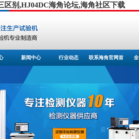
别,HJ04DC海角论坛,海角社区下载
心
新闻中心
行业动态
联系海角官网首
全
页登录入口