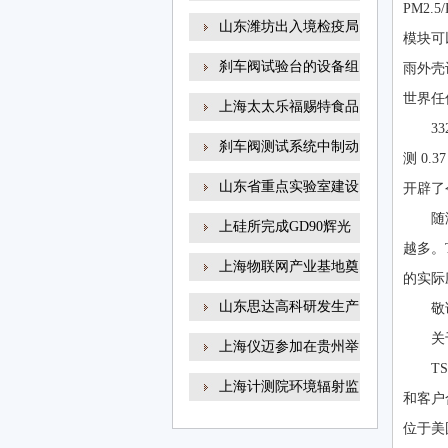
PM2
山东潍坊出入境检疫局
模块可
刹车阀试验台的设备组
雨外壳设
世界任
上海太太乐福赐特食品
3
刹车阀测试系统中制动
测 0
山东省重点实验室建设
开辟了令
随
上硅所完成GD90辉光
越多
放电
上海物联网产业基地奠
的实际应用
山东思达高科研发生产
敬
关
上海仪迈参加在贵州举
T
上海计测院环境辐射监
和客户合
位于美