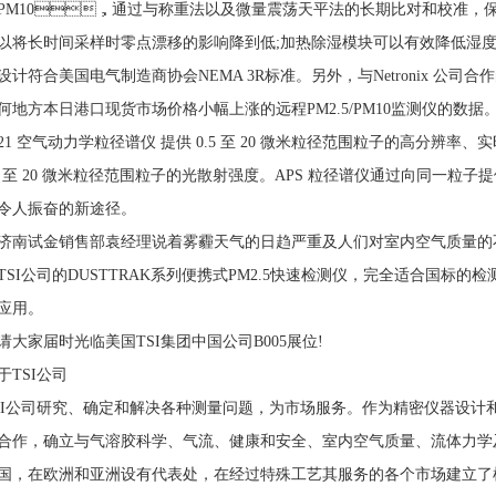
.5/PM10，通过与称重法以及微量震荡天平法的长期比对和校准
以将长时间采样时零点漂移的影响降到低;加热除湿模块可以有效降低湿度对PM2.
计符合美国电气制造商协会NEMA 3R标准。另外，与Netronix 
何地方本日港口现货市场价格小幅上涨的远程PM2.5/PM10监测仪的数据
321 空气动力学粒径谱仪 提供 0.5 至 20 微米粒径范围粒子的高分辨率
.37 至 20 微米粒径范围粒子的光散射强度。APS 粒径谱仪通过向
人振奋的新途径。
济南试金销售部袁经理说着雾霾天气的日趋严重及人们对室内空气质量的不
。TSI公司的DUSTTRAK系列便携式PM2.5快速检测仪，完全适合国标的
。
请大家届时光临美国TSI集团中国公司B005展位!
于TSI公司
SI公司研究、确定和解决各种测量问题，为市场服务。作为精密仪器设计
作，确立与气溶胶科学、气流、健康和安全、室内空气质量、流体
国，在欧洲和亚洲设有代表处，在经过特殊工艺其服务的各个市场建立了机构